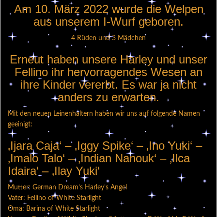
Am 10. März 2022 wurde die Welpen
aus unserem I-Wurf geboren.
4 Rüden und 3 Mädchen
Erneut haben unsere Harley und unser
Fellino ihr hervorragendes Wesen an
ihre Kinder vererbt. Es war ja nicht
anders zu erwarten.
Mit den neuen Leinenhaltern haben wir uns auf folgende Namen
geeinigt:
‚Ijara Caja‘ – ‚Iggy Spike‘ – ‚Ino Yuki‘ –
‚Imalo Talo‘ – ‚Indian Nanouk‘ – ‚Ilca
Idaira‘ – ‚Ilay Yuki‘
Mutter: German Dream’s Harley’s Angel
Vater: Fellino of White Starlight
Oma: Barina of White Starlight