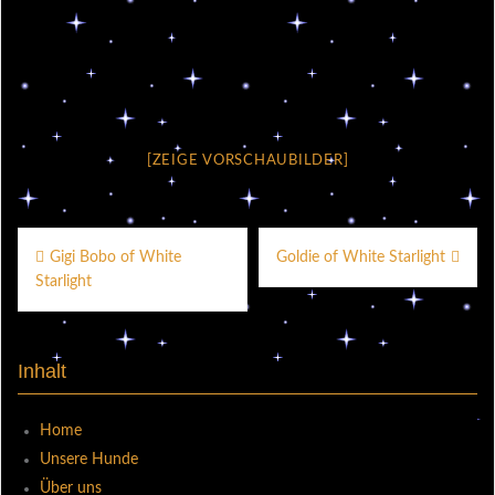
[ZEIGE VORSCHAUBILDER]
Beitragsnavigation
Gigi Bobo of White
Goldie of White Starlight
Starlight
Inhalt
Home
Unsere Hunde
Über uns