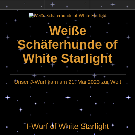
Zum
Privatsphäre-
Historie
Einwilligung
Inhalt
Einstellungen
der
widerrufen
ändern
Privatsphäre-
springen
Einstellungen
Weiße
Schäferhunde of
White Starlight
Unser J-Wurf kam am 21. Mai 2023 zur Welt
I-Wurf of White Starlight