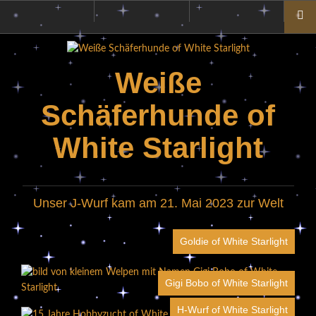
Zum
Privatsphäre-
Historie
Einwilligungen
Inhalt
Einstellungen
der
widerrufen
ändern
Privatsphäre-
springen
Einstellungen
Weiße
Schäferhunde of
White Starlight
Unser J-Wurf kam am 21. Mai 2023 zur Welt
Goldie of White Starlight
Gigi Bobo of White Starlight
H-Wurf of White Starlight